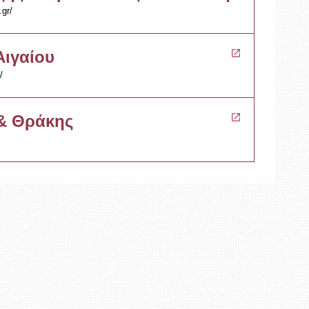
gr/
Αιγαίου
/
& Θράκης