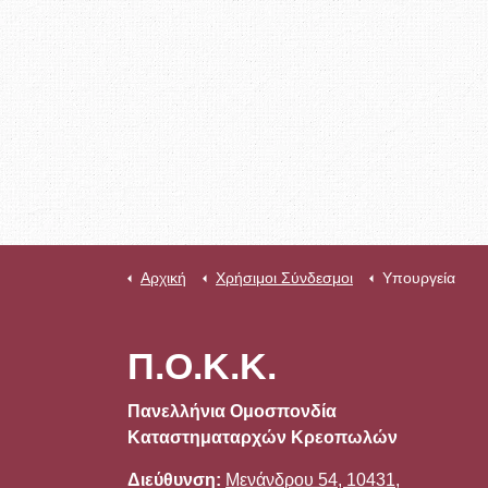
Αρχική
Χρήσιμοι Σύνδεσμοι
Υπουργεία
Π.Ο.Κ.Κ.
Πανελλήνια Ομοσπονδία
Καταστηματαρχών Κρεοπωλών
Διεύθυνση:
Μενάνδρου 54, 10431,