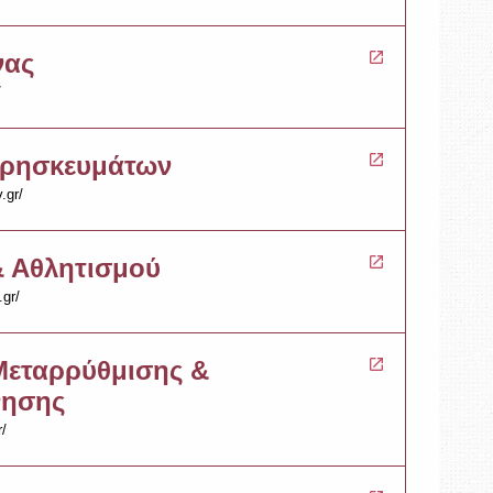
νας
/
Θρησκευμάτων
.gr/
& Αθλητισμού
.gr/
Μεταρρύθμισης &
νησης
r/