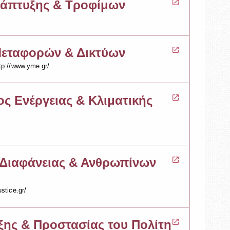
νάπτυξης & Τροφίμων
εταφορών & Δικτύων
tp://www.yme.gr/
ς Ενέργειας & Κλιματικής
 Διαφάνειας & Ανθρωπίνων
stice.gr/
ξης & Προστασίας του Πολίτη