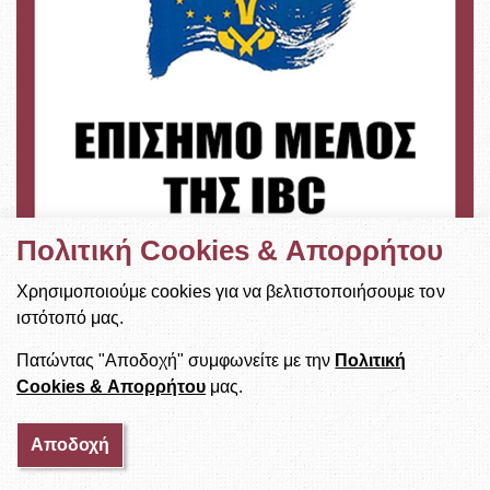
Πολιτική Cookies & Απορρήτου
Χρησιμοποιούμε cookies για να βελτιστοποιήσουμε τον
ιστότοπό μας.
Πατώντας "Αποδοχή" συμφωνείτε με την
Πολιτική
ΤΕΛΕΥΤΑΊΑ ΝΈΑ
Cookies & Απορρήτου
μας.
«Κατάρτιση και Πιστοποίηση εργαζομένων
όλων των κλάδων του ιδιωτικού τομέα, σε
Αποδοχή
αντικείμενα εμπορίας, προώθησης και