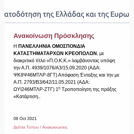
Ανακοίνωση Πρόσκλησης
Η
ΠΑΝΕΛΛΗΝΙΑ ΟΜΟΣΠΟΝΔΙΑ
ΚΑΤΑΣΤΗΜΑΤΑΡΧΩΝ ΚΡΕΟΠΩΛΩΝ
, με
διακριτικό τίτλο «Π.Ο.Κ.Κ.» λαμβάνοντας υπόψη
την Α.Π. 4939/1076/Α3/15.09.2020 (ΑΔΑ:
ΨΚ8Ψ46ΜΤΛΡ-8ΓΤ) Απόφαση Ένταξης και την με
Α.Π. 2793/Β3/642/11.05.2021 (ΑΔΑ:
η
ΩΥΙ246ΜΤΛΡ-ΖΤΓ) 1
Τροποποίηση της πράξης
«Κατάρτιση..
08 Oct 2021
Δελτία Τύπου / Ανακοινώσεις