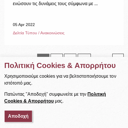
ενώσουν τις δυνάμεις τους σύμφωνα με ...
05 Apr 2022
Δελτία Τύπου / Ανακοινώσεις
1
2
3
...
Πολιτική Cookies & Απορρήτου
Χρησιμοποιούμε cookies για να βελτιστοποιήσουμε τον
ιστότοπό μας.
ΚΑΤΗΓΟΡΙΕΣ
Πατώντας "Αποδοχή" συμφωνείτε με την
Πολιτική
Cookies & Απορρήτου
μας.
Δελτία Τύπου / Ανακοινώσεις
Επίκαιρα Θέματα
Αποδοχή
ΕΣΠΑ